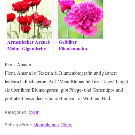
Armenischer Arznei-
Gefüllter
Mohn. Gigantische
Päonienmohn,
Blüten, aber nur für
opulente Blüten zum
kurze Zeit.
Nulltarif.
Fiona Amann
Fiona Amann ist Texterin & Blumenfotografin und gärtnert
leidenschaftlich gerne. Auf "Mein Blumenbild des Tages" bloggt
sie über ihren Blumengarten, gibt Pflege- und Gartentipps und
porträtiert besonders schöne Blumen - in Wort und Bild.
Kategorien:
Mohn
Schlagwörter:
Mohnblumen
,
Video