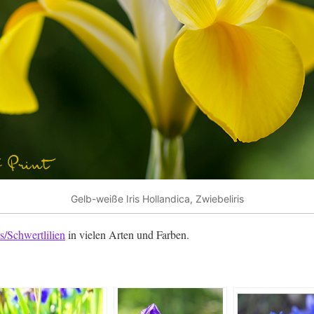
Gelb-weiße Iris Hollandica, Zwiebeliris
s/Schwertlilien
in vielen Arten und Farben.