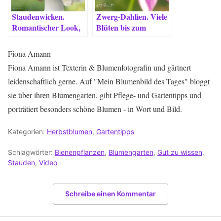
Staudenwicken.
Zwerg-Dahlien. Viele
Romantischer Look,
Blüten bis zum
einfache Pflege
Schluss.
Fiona Amann
Fiona Amann ist Texterin & Blumenfotografin und gärtnert
leidenschaftlich gerne. Auf "Mein Blumenbild des Tages" bloggt
sie über ihren Blumengarten, gibt Pflege- und Gartentipps und
porträtiert besonders schöne Blumen - in Wort und Bild.
Kategorien:
Herbstblumen
,
Gartentipps
Schlagwörter:
Bienenpflanzen
,
Blumengarten
,
Gut zu wissen
,
Stauden
,
Video
Schreibe einen Kommentar