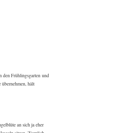
n den Frühlingsgarten und
r übernehmen, hält
elblüte an sich ja eher
kugeln sitzen. Ziemlich