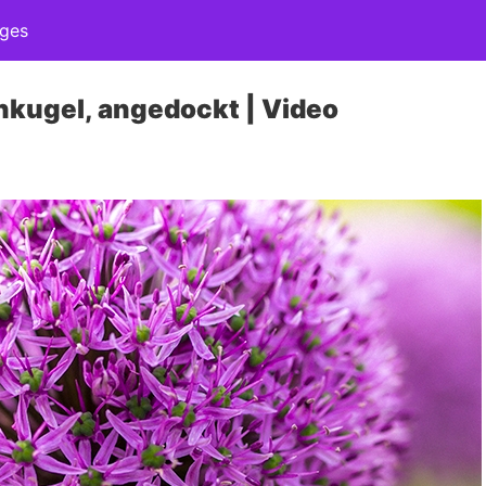
ages
nkugel, angedockt | Video