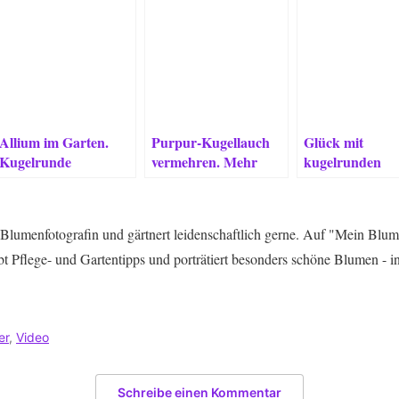
Allium im Garten.
Purpur-Kugellauch
Glück mit
Kugelrunde
vermehren. Mehr
kugelrunden
Sternwerfer mit
Allium für Beete &
Zierlauch-Blüt
Esprit
Bienen.
Blumenfotografin und gärtnert leidenschaftlich gerne. Auf "Mein Blum
bt Pflege- und Gartentipps und porträtiert besonders schöne Blumen - i
er
,
Video
Schreibe einen Kommentar