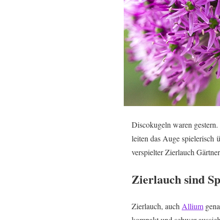
Discokugeln waren gestern. 
leiten das Auge spielerisch 
verspielter Zierlauch Gärtne
Zierlauch sind Sp
Zierlauch, auch
Allium
genan
kompakt und schwer aussieht