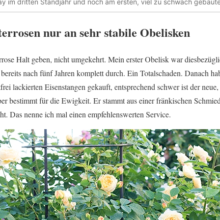
 im dritten Standjahr und noch am ersten, viel zu schwach gebaut
terrosen nur an sehr stabile Obelisken
errose Halt geben, nicht umgekehrt. Mein erster Obelisk war diesbezügli
 bereits nach fünf Jahren komplett durch. Ein Totalschaden. Danach ha
frei lackierten Eisenstangen gekauft, entsprechend schwer ist der neue,
 aber bestimmt für die Ewigkeit. Er stammt aus einer fränkischen Schm
ht. Das nenne ich mal einen empfehlenswerten Service.