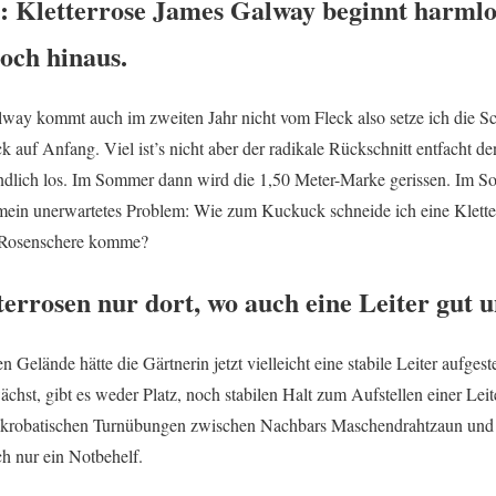
: Kletterrose James Galway beginnt harmlos
hoch hinaus.
way kommt auch im zweiten Jahr nicht vom Fleck also setze ich die Sc
k auf Anfang. Viel ist’s nicht aber der radikale Rückschnitt entfacht 
t endlich los. Im Sommer dann wird die 1,50 Meter-Marke gerissen. Im 
ein unerwartetes Problem: Wie zum Kuckuck schneide ich eine Kletter
er Rosenschere komme?
terrosen nur dort, wo auch eine Leiter gut u
Gelände hätte die Gärtnerin jetzt vielleicht eine stabile Leiter aufgest
hst, gibt es weder Platz, noch stabilen Halt zum Aufstellen einer Leite
akrobatischen Turnübungen zwischen Nachbars Maschendrahtzaun und
ch nur ein Notbehelf.