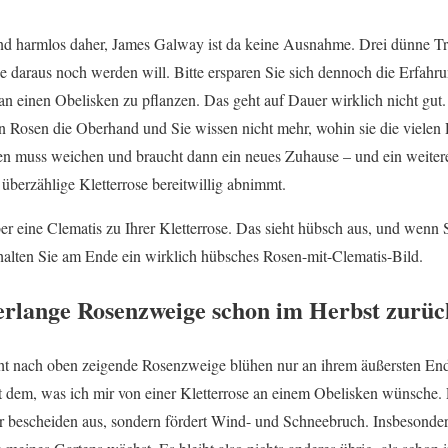
 harmlos daher, James Galway ist da keine Ausnahme. Drei dünne Trie
e daraus noch werden will. Bitte ersparen Sie sich dennoch die Erfahru
 an einen Obelisken zu pflanzen. Das geht auf Dauer wirklich nicht gut
n Rosen die Oberhand und Sie wissen nicht mehr, wohin sie die viele
den muss weichen und braucht dann ein neues Zuhause – und ein weiter
überzählige Kletterrose bereitwillig abnimmt.
eber eine Clematis zu Ihrer Kletterrose. Das sieht hübsch aus, und wenn 
rhalten Sie am Ende ein wirklich hübsches Rosen-mit-Clematis-Bild.
erlange Rosenzweige schon im Herbst zurüc
cht nach oben zeigende Rosenzweige blühen nur an ihrem äußersten End
ht dem, was ich mir von einer Kletterrose an einem Obelisken wünsche. 
ur bescheiden aus, sondern fördert Wind- und Schneebruch. Insbesonder