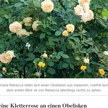
atis Rebecca teilen sich einen Obelisken aus massiven, rostfrei lac
dem ersten Blick ist von Rebecca allerdings nichts zu sehen.
eine Kletterrose an einen Obelisken