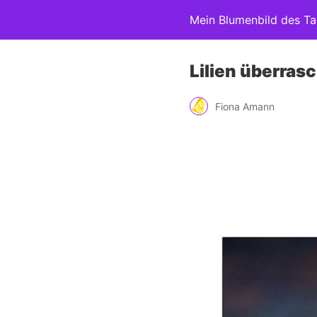
Mein Blumenbild des T
Lilien überras
Fiona Amann