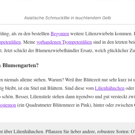
Asiatische Schmucklilie in leuchtendem Gelb
ling, als zu den bestellten
Begonien
weitere Lilienzwiebeln kommen. D
petenlilien
. Meine
vorhandenen T
r
ompetenlilien
sind in den letzten be
t. Jetzt schickt der Blumenzwiebelhändler Ersatz, welch glücklicher Zuf
im Blumengarten?
en niemals alleine stehen. Warum? Weil ihre Blütezeit nur sehr kurz ist
g bleibt, ist ein Stiel mit Blättern. Sind diese vom
Lilienhähnchen
oder 
o schön. Besser, Lilienstiele stehen dann irgendwo und gut versteckt z
lostemon
(ein Quadratmeter Blütenmeer in Pink), hinter oder zwischen 
ht über Lilienhähnchen. Pflanzen Sie lieber andere, robustere Sorten: O