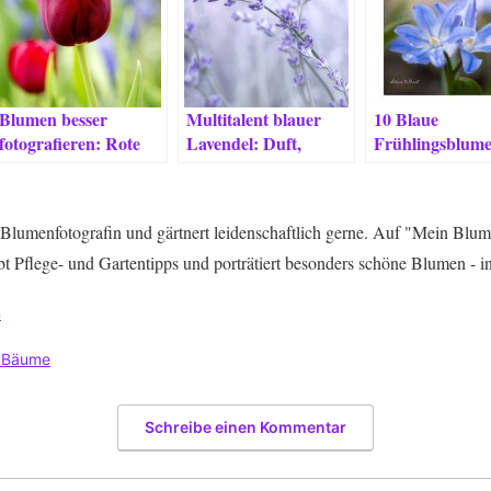
Blumen besser
Multitalent blauer
10 Blaue
fotografieren: Rote
Lavendel: Duft,
Frühlingsblume
Tulpen im
Schutz &
Romantiker, Bi
Morgenlicht
Küchenkraut
& Liebhaber
Blumenfotografin und gärtnert leidenschaftlich gerne. Auf "Mein Blum
bt Pflege- und Gartentipps und porträtiert besonders schöne Blumen - i
n
 Bäume
Schreibe einen Kommentar