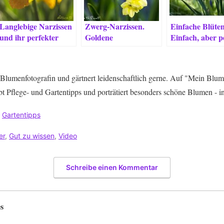
Langlebige Narzissen
Zwerg-Narzissen.
Einfache Blüten
und ihr perfekter
Goldene
Einfach, aber p
Standort
Hoffnungsträger im
zeitigen Frühjahr.
Blumenfotografin und gärtnert leidenschaftlich gerne. Auf "Mein Blum
bt Pflege- und Gartentipps und porträtiert besonders schöne Blumen - i
,
Gartentipps
er
,
Gut zu wissen
,
Video
Schreibe einen Kommentar
s