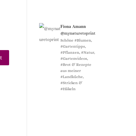
Fiona Amann
@mynaturetoprint
Schöne #Blumen,
#Gartentipps,
#Pflanzen, #Natur,
#Gartenvideos,
#Brot & Rezepte
aus meiner
#Landküche,
#Stricken &
#Häkeln