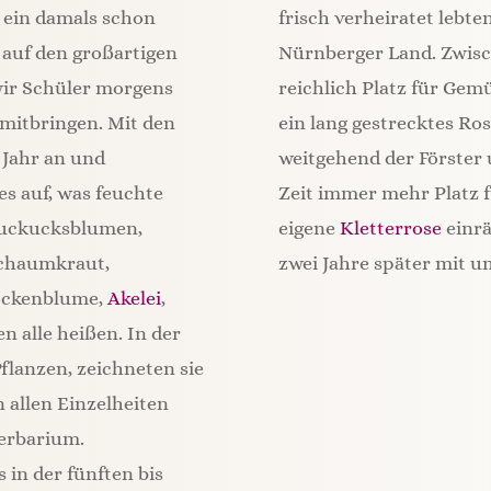
 ein damals schon
frisch verheiratet lebte
 auf den großartigen
Nürnberger Land. Zwisc
wir Schüler morgens
reichlich Platz für Gem
itbringen. Mit den
ein lang gestrecktes Ro
 Jahr an und
weitgehend der Förster 
es auf, was feuchte
Zeit immer mehr Platz 
 Kuckucksblumen,
eigene
Kletterrose
einrä
schaumkraut,
zwei Jahre später mit u
ockenblume,
Akelei
,
 alle heißen. In der
Pflanzen, zeichneten sie
in allen Einzelheiten
Herbarium.
 in der fünften bis