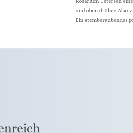
Rosarium Uetersen eine 
und oben drüber. Also v
Ein atemberaubendes pin
zenreich