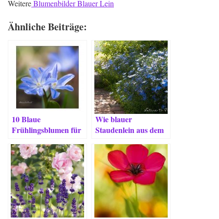
Weitere
Blumenbilder Blauer Lein
Ähnliche Beiträge:
10 Blaue
Wie blauer
Frühlingsblumen für
Staudenlein aus dem
Romantiker, Bienen
Allgäu nach Franken
& Liebhaber
kam