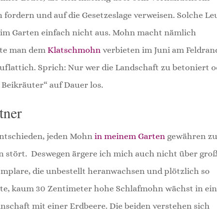
n fordern und auf die Gesetzeslage verweisen. Solche Le
ät im Garten einfach nicht aus. Mohn macht nämlich
nnte man dem
Klatschmohn
verbieten im Juni am Feldran
lattich. Sprich: Nur wer die Landschaft zu betoniert 
Beikräuter“ auf Dauer los.
tner
entschieden, jeden Mohn
in meinem Garten
gewähren z
en stört. Deswegen ärgere ich mich auch nicht über gro
xemplare, die unbestellt heranwachsen und plötzlich so
erate, kaum 30 Zentimeter hohe Schlafmohn wächst in e
nschaft mit einer Erdbeere. Die beiden verstehen sich