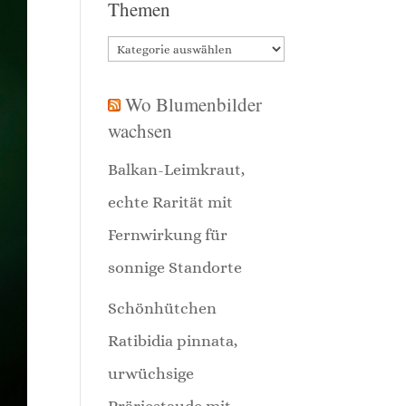
Themen
Themen
Wo Blumenbilder
wachsen
Balkan-Leimkraut,
echte Rarität mit
Fernwirkung für
sonnige Standorte
Schönhütchen
Ratibidia pinnata,
urwüchsige
Präriestaude mit