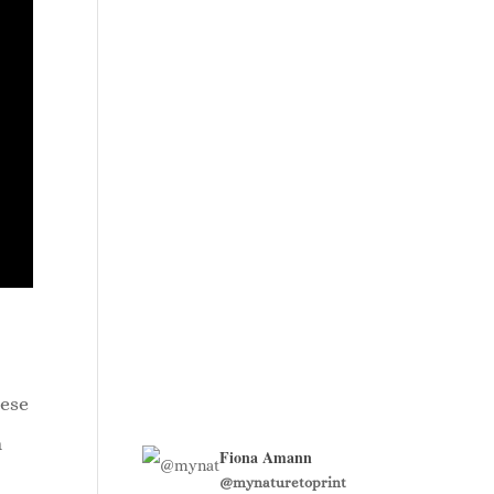
iese
m
Fiona Amann
@mynaturetoprint