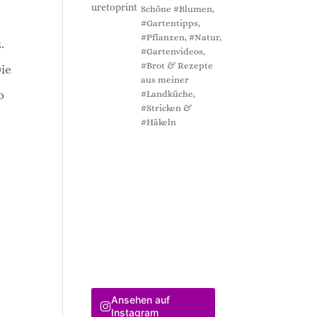
Schöne #Blumen,
#Gartentipps,
#Pflanzen, #Natur,
.
#Gartenvideos,
#Brot & Rezepte
ie
aus meiner
b
#Landküche,
#Stricken &
#Häkeln
Ansehen auf
Instagram