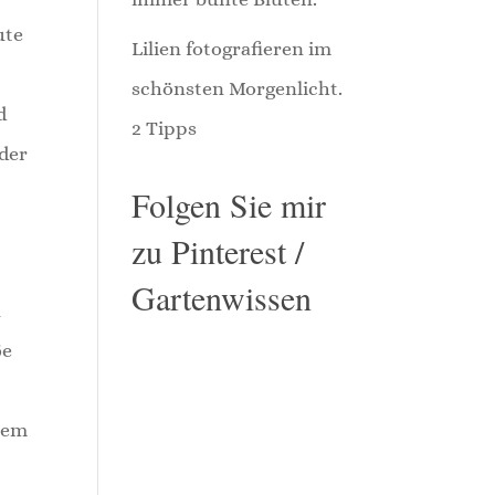
ute
Lilien fotografieren im
schönsten Morgenlicht.
d
2 Tipps
oder
Folgen Sie mir
zu Pinterest /
Gartenwissen
u
ße
inem