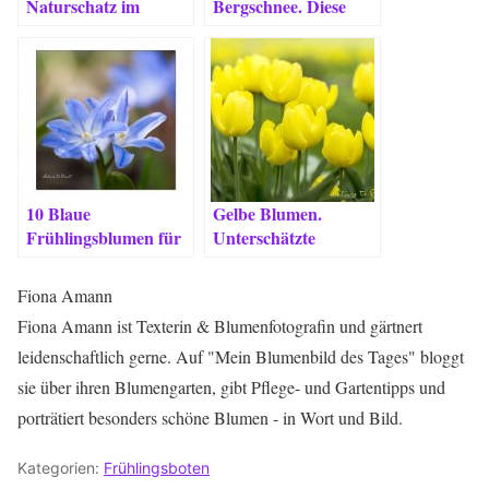
Naturschatz im
Bergschnee. Diese
Garten.
Blattschmuckpflanze
leuchtet wie Schnee
am Kilimandscharo.
10 Blaue
Gelbe Blumen.
Frühlingsblumen für
Unterschätzte
Romantiker, Bienen
Glücklichmacher im
& Liebhaber
Garten.
Fiona Amann
Fiona Amann ist Texterin & Blumenfotografin und gärtnert
leidenschaftlich gerne. Auf "Mein Blumenbild des Tages" bloggt
sie über ihren Blumengarten, gibt Pflege- und Gartentipps und
porträtiert besonders schöne Blumen - in Wort und Bild.
Kategorien:
Frühlingsboten