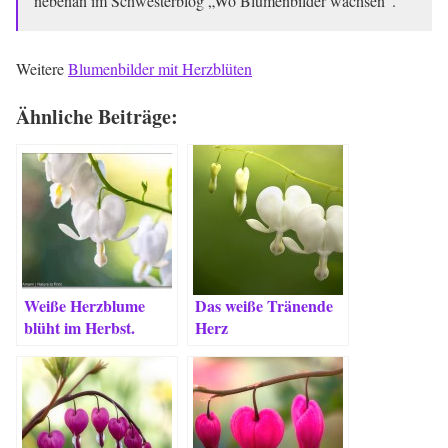
nebenan im Schwesterblog „Wo Blumenbilder wachsen“.
Weitere
Blumenbilder mit Herzblüten
Ähnliche Beiträge:
Weiße Herzblume
Das weiße Tränende
blüht im Herbst.
Herz
Hübsche
Überraschung!