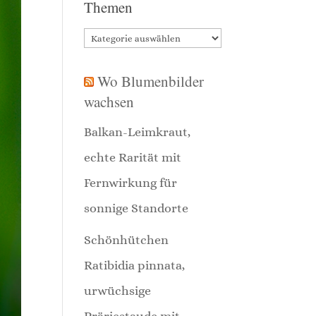
Themen
Themen
Wo Blumenbilder
wachsen
Balkan-Leimkraut,
echte Rarität mit
Fernwirkung für
sonnige Standorte
Schönhütchen
Ratibidia pinnata,
urwüchsige
Präriestaude mit