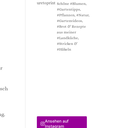
Schöne #Blumen,
#Gartentipps,
#Pflanzen, #Natur,
#Gartenvideos,
#Brot & Rezepte
aus meiner
#Landküche,
#Stricken &
#Häkeln
er
bsch
ng.
Ansehen auf
Instagram