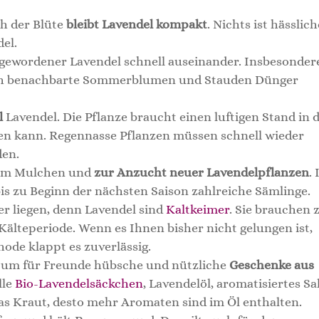
ch der Blüte
bleibt Lavendel kompakt
. Nichts ist hässlic
del.
ß gewordener Lavendel schnell auseinander. Insbesonder
ch benachbarte Sommerblumen und Stauden Dünger
l
Lavendel. Die Pflanze braucht einen luftigen Stand in
ren kann. Regennasse Pflanzen müssen schnell wieder
den.
zum Mulchen und
zur Anzucht neuer Lavendelpflanzen
. 
s zu Beginn der nächsten Saison zahlreiche Sämlinge.
r liegen, denn Lavendel sind
Kaltkeimer
. Sie brauchen
Kälteperiode. Wenn es Ihnen bisher nicht gelungen ist,
ode klappt es zuverlässig.
t, um für Freunde hübsche und nützliche
Geschenke aus
lle
Bio-Lavendelsäckchen
, Lavendelöl, aromatisiertes Sa
 das Kraut, desto mehr Aromaten sind im Öl enthalten.