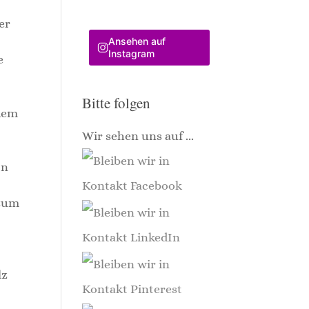
her
Ansehen auf
Instagram
e
Bitte folgen
 dem
Wir sehen uns auf ...
In
 zum
lz