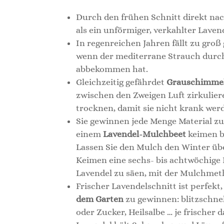
Durch den frühen Schnitt direkt na
als ein unförmiger, verkahlter Laven
In regenreichen Jahren fällt zu gro
wenn der mediterrane Strauch dur
abbekommen hat.
Gleichzeitig gefährdet
Grauschimme
zwischen den Zweigen Luft zirkulie
trocknen, damit sie nicht krank wer
Sie gewinnen jede Menge Material 
einem
Lavendel-Mulchbeet
keimen bi
Lassen Sie den Mulch den Winter übe
Keimen eine sechs- bis achtwöchige 
Lavendel zu säen, mit der Mulchmeth
Frischer Lavendelschnitt ist perfek
dem Garten
zu gewinnen: blitzschne
oder Zucker, Heilsalbe … je frischer