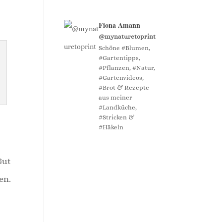
Fiona Amann
@mynaturetoprint
Schöne #Blumen,
#Gartentipps,
#Pflanzen, #Natur,
#Gartenvideos,
#Brot & Rezepte
aus meiner
#Landküche,
#Stricken &
#Häkeln
Gut
en.