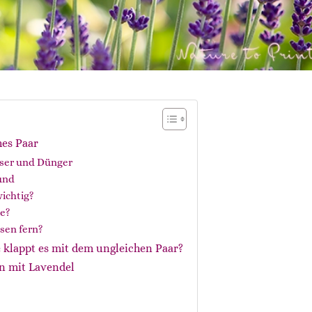
hes Paar
sser und Dünger
und
wichtig?
ie?
sen fern?
 klappt es mit dem ungleichen Paar?
n mit Lavendel