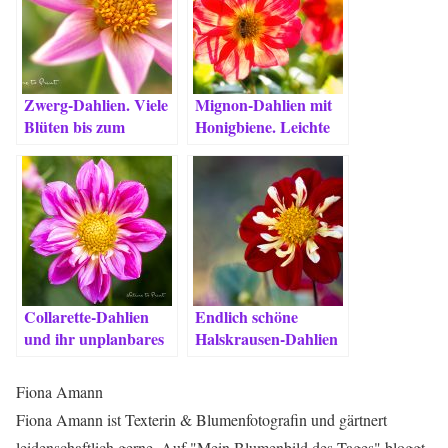
Zwerg-Dahlien. Viele
Mignon-Dahlien mit
Blüten bis zum
Honigbiene. Leichte
Schluss.
Aussaat, viel Erfolg.
Collarette-Dahlien
Endlich schöne
und ihr unplanbares
Halskrausen-Dahlien
Spiel mit Farben
Fiona Amann
Fiona Amann ist Texterin & Blumenfotografin und gärtnert
leidenschaftlich gerne. Auf "Mein Blumenbild des Tages" bloggt