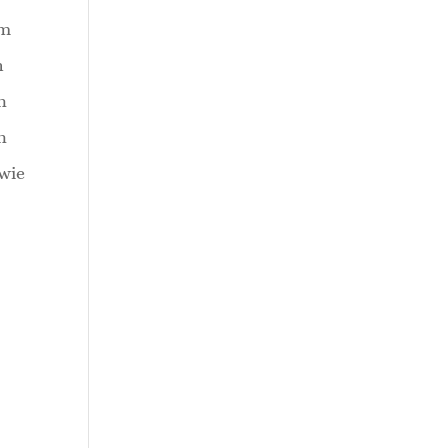
im
h
n
n
 wie