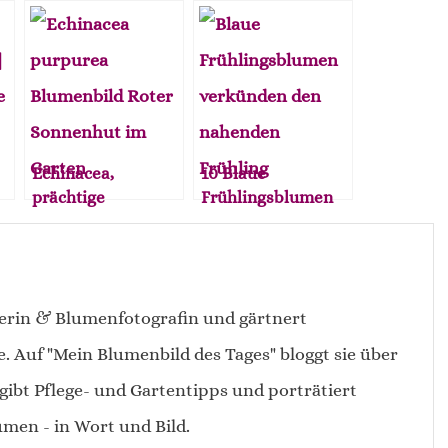
Echinacea,
10 Blaue
prächtige
Frühlingsblumen
Sonnenstaude &
für Romantiker,
Bienenpflanze
Bienen &
Liebhaber
erin & Blumenfotografin und gärtnert
e. Auf "Mein Blumenbild des Tages" bloggt sie über
gibt Pflege- und Gartentipps und porträtiert
men - in Wort und Bild.