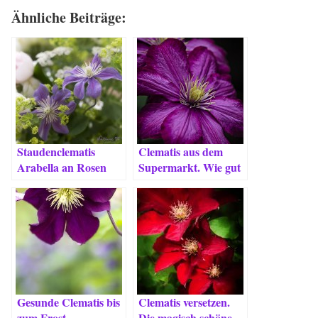
Ähnliche Beiträge:
Staudenclematis
Clematis aus dem
Arabella an Rosen
Supermarkt. Wie gut
und Frauenmantel
sind sie wirklich?
Gesunde Clematis bis
Clematis versetzen.
zum Frost.
Die magisch schöne