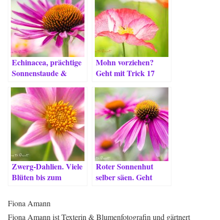
Echinacea, prächtige
Mohn vorziehen?
Sonnenstaude &
Geht mit Trick 17
Bienenpflanze
Zwerg-Dahlien. Viele
Roter Sonnenhut
Blüten bis zum
selber säen. Geht
Schluss.
doch!
Fiona Amann
Fiona Amann ist Texterin & Blumenfotografin und gärtnert