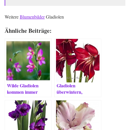
Weitere
Blumenbilder
Gladiolen
Ähnliche Beiträge:
Wilde Gladiolen
Gladiolen
kommen immer
überwintern,
wieder
pflanzen und für die
Vase schneiden.