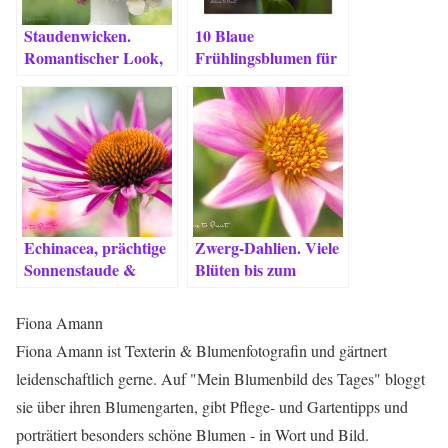
Staudenwicken.
10 Blaue
Romantischer Look,
Frühlingsblumen für
einfache Pflege
Romantiker, Bienen
& Liebhaber
Echinacea, prächtige
Zwerg-Dahlien. Viele
Sonnenstaude &
Blüten bis zum
Bienenpflanze
Schluss.
Fiona Amann
Fiona Amann ist Texterin & Blumenfotografin und gärtnert
leidenschaftlich gerne. Auf "Mein Blumenbild des Tages" bloggt
sie über ihren Blumengarten, gibt Pflege- und Gartentipps und
porträtiert besonders schöne Blumen - in Wort und Bild.