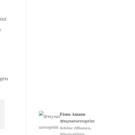
mmt
e
,
egen
Fiona Amann
@mynaturetoprint
Schöne #Blumen,
#Gartentipps,