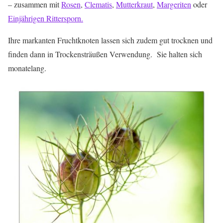
– zusammen mit
Rosen
,
Clematis
,
Mutterkraut
,
Margeriten
oder
Einjährigen Rittersporn.
Ihre markanten Fruchtknoten lassen sich zudem gut trocknen und
finden dann in Trockensträußen Verwendung. Sie halten sich
monatelang.