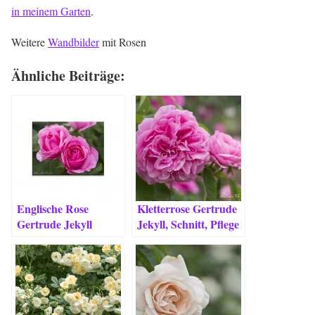
in meinem Garten
.
Weitere
Wandbilder
mit Rosen
Ähnliche Beiträge:
Englische Rose
Kletterrose Gertrude
Gertrude Jekyll
Jekyll, Schnitt, Pflege
schneiden, pflegen &
& Besonderheiten
Besonderheiten