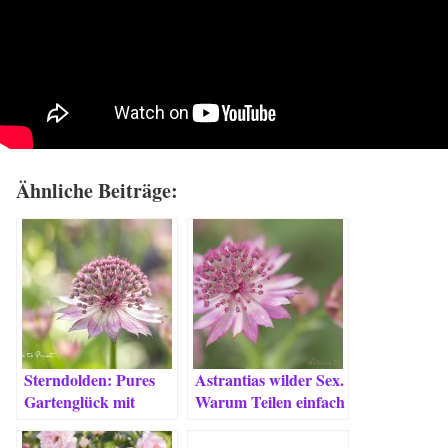
Ähnliche Beiträge:
Sterndolden: Pures
Astrantias wilder Sex.
Gartenglück mit
Warum Teilen einfach
Sternchen.
besser ist.