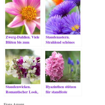
Zwerg-Dahlien. Viele
Staudenastern.
Blüten bis zum
Strahlend schönes
Schluss.
Glück im
Blumengarten
Staudenwicken.
Hyazinthen stützen
Romantischer Look,
für standfeste
einfache Pflege
opulente Blüten. 7
Tipps
Fiona Amann