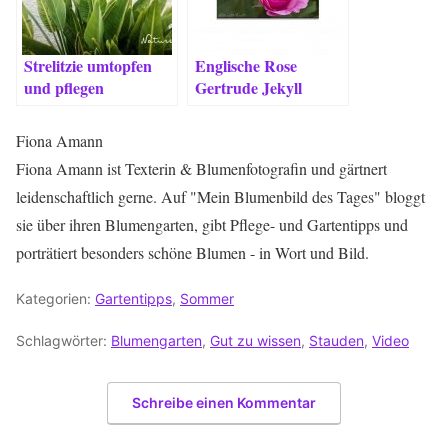
Strelitzie umtopfen
Englische Rose
und pflegen
Gertrude Jekyll
schneiden, pflegen &
Besonderheiten
Fiona Amann
Fiona Amann ist Texterin & Blumenfotografin und gärtnert
leidenschaftlich gerne. Auf "Mein Blumenbild des Tages" bloggt
sie über ihren Blumengarten, gibt Pflege- und Gartentipps und
porträtiert besonders schöne Blumen - in Wort und Bild.
Kategorien:
Gartentipps
,
Sommer
Schlagwörter:
Blumengarten
,
Gut zu wissen
,
Stauden
,
Video
Schreibe einen Kommentar