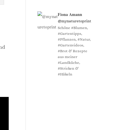
Fiona Amann
@mynaturetoprint
Schöne #Blumen,
#Gartentipps,
#Pflanzen, #Natur,
#Gartenvideos,
und
#Brot & Rezepte
aus meiner
#Landküche,
#Stricken &
#Häkeln