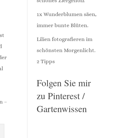
schönes Ziergehölz
1x Wunderblumen säen,
immer bunte Blüten.
st
Lilien fotografieren im
d
schönsten Morgenlicht.
der
2 Tipps
hl
Folgen Sie mir
zu Pinterest /
n –
Gartenwissen