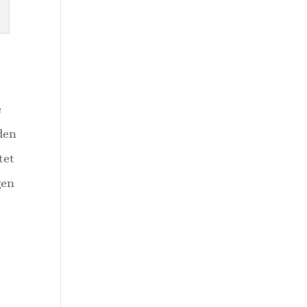
e
 den
tet
gen
r