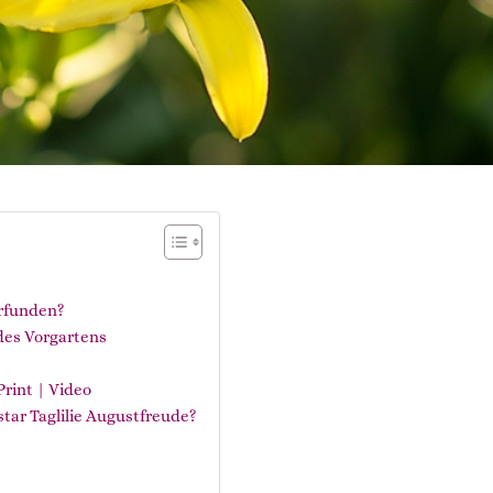
erfunden?
 des Vorgartens
Print | Video
tar Taglilie Augustfreude?